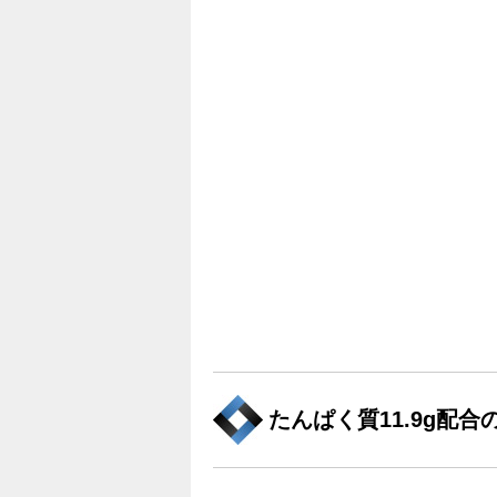
たんぱく質11.9g配