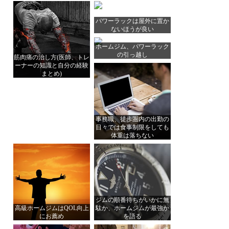
パワーラックは屋外に置か
ないほうが良い
ホームジム、パワーラック
の引っ越し
筋肉痛の治し方(医師、トレ
ーナーの知識と自分の経験
まとめ)
事務職、徒歩圏内の出勤の
日々では食事制限をしても
体重は落ちない
ジムの順番待ちがいかに無
高級ホームジムはQOL向上
駄か、ホームジムが最強か
にお薦め
を語る